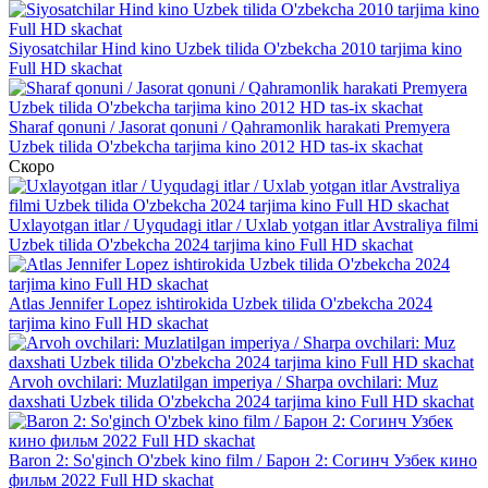
Siyosatchilar Hind kino Uzbek tilida O'zbekcha 2010 tarjima kino
Full HD skachat
Sharaf qonuni / Jasorat qonuni / Qahramonlik harakati Premyera
Uzbek tilida O'zbekcha tarjima kino 2012 HD tas-ix skachat
Скоро
Uxlayotgan itlar / Uyqudagi itlar / Uxlab yotgan itlar Avstraliya filmi
Uzbek tilida O'zbekcha 2024 tarjima kino Full HD skachat
Atlas Jennifer Lopez ishtirokida Uzbek tilida O'zbekcha 2024
tarjima kino Full HD skachat
Arvoh ovchilari: Muzlatilgan imperiya / Sharpa ovchilari: Muz
daxshati Uzbek tilida O'zbekcha 2024 tarjima kino Full HD skachat
Baron 2: So'ginch O'zbek kino film / Барон 2: Согинч Узбек кино
фильм 2022 Full HD skachat