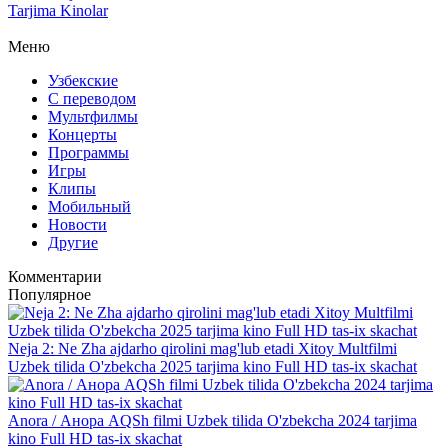
Tarjima Kinolar
Меню
Узбекские
С переводом
Мультфилмы
Концерты
Программы
Игры
Клипы
Мобильный
Новости
Другие
Комментарии
Популярное
Neja 2: Ne Zha ajdarho qirolini mag'lub etadi Xitoy Multfilmi
Uzbek tilida O'zbekcha 2025 tarjima kino Full HD tas-ix skachat
Anora / Анора AQSh filmi Uzbek tilida O'zbekcha 2024 tarjima
kino Full HD tas-ix skachat