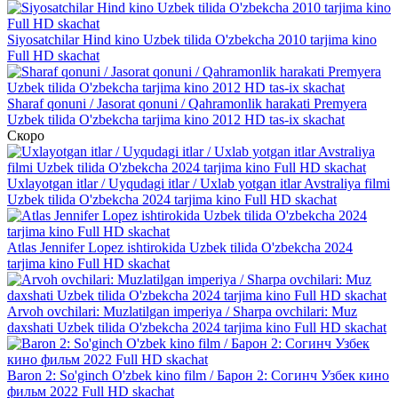
Siyosatchilar Hind kino Uzbek tilida O'zbekcha 2010 tarjima kino
Full HD skachat
Sharaf qonuni / Jasorat qonuni / Qahramonlik harakati Premyera
Uzbek tilida O'zbekcha tarjima kino 2012 HD tas-ix skachat
Скоро
Uxlayotgan itlar / Uyqudagi itlar / Uxlab yotgan itlar Avstraliya filmi
Uzbek tilida O'zbekcha 2024 tarjima kino Full HD skachat
Atlas Jennifer Lopez ishtirokida Uzbek tilida O'zbekcha 2024
tarjima kino Full HD skachat
Arvoh ovchilari: Muzlatilgan imperiya / Sharpa ovchilari: Muz
daxshati Uzbek tilida O'zbekcha 2024 tarjima kino Full HD skachat
Baron 2: So'ginch O'zbek kino film / Барон 2: Согинч Узбек кино
фильм 2022 Full HD skachat