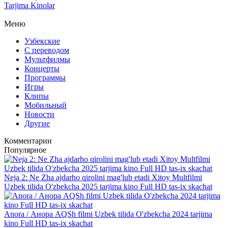
Tarjima Kinolar
Меню
Узбекские
С переводом
Мультфилмы
Концерты
Программы
Игры
Клипы
Мобильный
Новости
Другие
Комментарии
Популярное
Neja 2: Ne Zha ajdarho qirolini mag'lub etadi Xitoy Multfilmi
Uzbek tilida O'zbekcha 2025 tarjima kino Full HD tas-ix skachat
Anora / Анора AQSh filmi Uzbek tilida O'zbekcha 2024 tarjima
kino Full HD tas-ix skachat