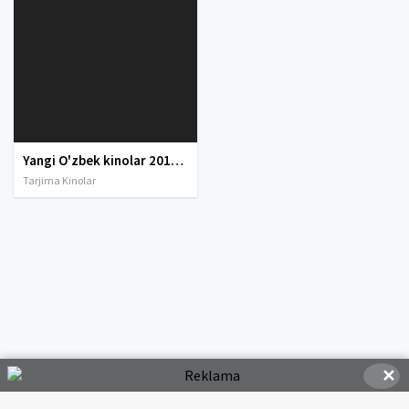
Yangi O'zbek kinolar 2010-2011-2012-2013-2014-2015-2016-2017-2018-2019-2020-2021-2022-2023-2024-2025 O'zbek tilida Uzbek tarjima Full HD
Tarjima Kinolar
✕