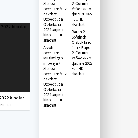
Baron 2:
So'ginch
O'zbek kino
Arvoh
film / Барон
ovchilari:
2: Согинч
Muzlatilgan
Узбек кино
imperiya /
фильм 2022
Sharpa
Full HD
ovchilari: Muz
skachat
daxshati
Uzbek tilida
O'zbekcha
2024 tarjima
2022 kinolar
kino Full HD
 Kinolar
skachat