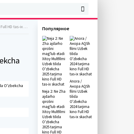
 tas-ix skachat
Популярное
bekcha
Anora /
ida O'zbekcha
Анора AQSh
Neja 2: Ne Zha
filmi Uzbek
ajdarho
tilida
qirolini
O'zbekcha
mag'lub etadi
2024 tarjima
Xitoy Multfilmi
kino Full HD
Uzbek tilida
tas-ix skachat
O'zbekcha
2025 tarjima
kino Full HD