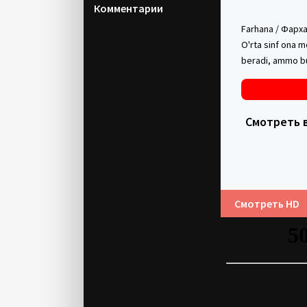
Комментарии
Farhana / Фархан
O'rta sinf ona m
beradi, ammo bu 
Смотреть в 
Смотреть HD