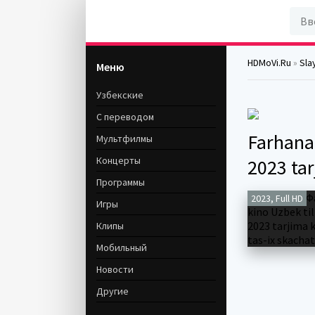
HDMoVi.Ru
»
Sla
Меню
Узбекские
С переводом
Farhana
Мультфилмы
Концерты
2023 tar
Программы
2023, Full HD
Игры
Клипы
Мобильный
Новости
Другие