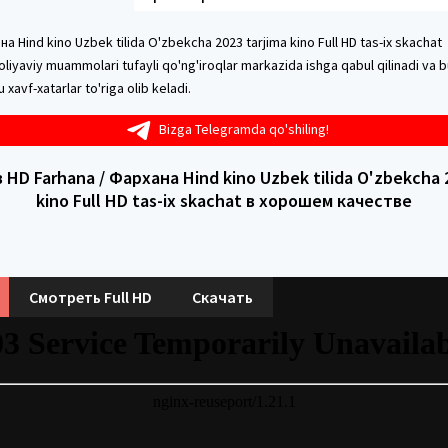
а Hind kino Uzbek tilida O'zbekcha 2023 tarjima kino Full HD tas-ix skachat
oliyaviy muammolari tufayli qo'ng'iroqlar markazida ishga qabul qilinadi va b
xavf-xatarlar to'riga olib keladi.
Bizga Telegramda qo'shiling!
HD Farhana / Фархана Hind kino Uzbek tilida O'zbekcha 
kino Full HD tas-ix skachat в хорошем качестве
Смотреть Full HD
Скачать