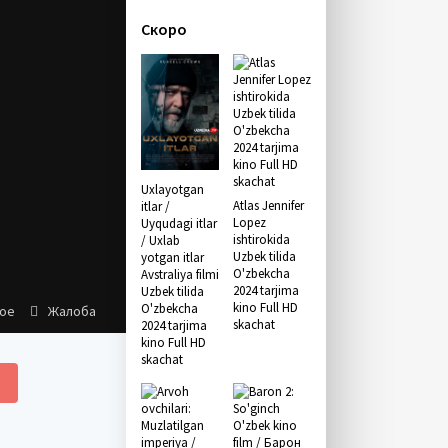
Скоро
Uxlayotgan
Atlas Jennifer
itlar /
Lopez
Uyqudagi itlar
ishtirokida
/ Uxlab
Uzbek tilida
yotgan itlar
O'zbekcha
Avstraliya filmi
2024 tarjima
Uzbek tilida
kino Full HD
O'zbekcha
ное
Жалоба
skachat
2024 tarjima
kino Full HD
skachat