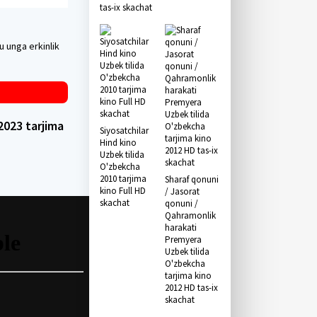
tas-ix skachat
u unga erkinlik
2023 tarjima
Siyosatchilar
Hind kino
Uzbek tilida
O'zbekcha
2010 tarjima
Sharaf qonuni
kino Full HD
/ Jasorat
skachat
qonuni /
Qahramonlik
harakati
Premyera
Uzbek tilida
O'zbekcha
tarjima kino
2012 HD tas-ix
skachat