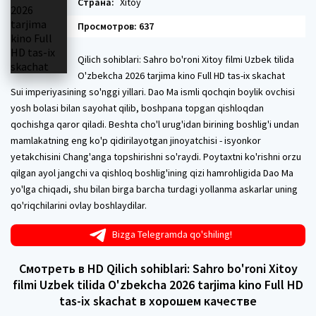
Страна:
Xitoy
Просмотров: 637
Qilich sohiblari: Sahro bo'roni Xitoy filmi Uzbek tilida
O'zbekcha 2026 tarjima kino Full HD tas-ix skachat
Sui imperiyasining so'nggi yillari. Dao Ma ismli qochqin boylik ovchisi
yosh bolasi bilan sayohat qilib, boshpana topgan qishloqdan
qochishga qaror qiladi. Beshta cho'l urug'idan birining boshlig'i undan
mamlakatning eng ko'p qidirilayotgan jinoyatchisi - isyonkor
yetakchisini Chang'anga topshirishni so'raydi. Poytaxtni ko'rishni orzu
qilgan ayol jangchi va qishloq boshlig'ining qizi hamrohligida Dao Ma
yo'lga chiqadi, shu bilan birga barcha turdagi yollanma askarlar uning
qo'riqchilarini ovlay boshlaydilar.
Bizga Telegramda qo'shiling!
Смотреть в HD Qilich sohiblari: Sahro bo'roni Xitoy
filmi Uzbek tilida O'zbekcha 2026 tarjima kino Full HD
tas-ix skachat в хорошем качестве