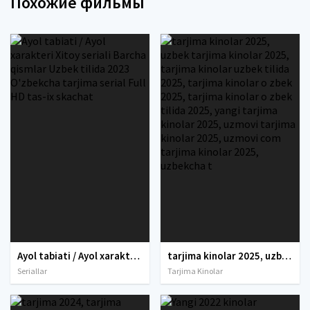
Похожие фильмы
Ayol tabiati / Ayol xarakteri Xitoy seriali Barcha qismlar Uzbek tilida 2023 O'zbekcha tarjima serial Full HD tas-ix skachat
tarjima kinolar 2025, uzbek tarjima kinolar 2025, tarjima kinolar uzbek tilida 2025, tarjima kinolar o zbek 2025, tarjima kinolar o zbek tilida 2025, yangi tarjima kinolar 2025, uzmovi tarjima kinolar 2025, uzmovi com tarjima kinolar 2025, uzbekcha t
Seriallar
Tarjima Kinolar