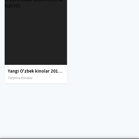
Yangi O'zbek kinolar 2010-2011-2012-2013-2014-2015-2016-2017-2018-2019-2020-2021-2022-2023-2024-2025 O'zbek tilida Uzbek tarjima Full HD
Tarjima Kinolar