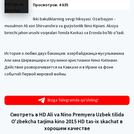
Просмотров: 4 635
Ikki bakuliklarning sevgi hikoyasi: Ozarbayjon -
musulmon Ali xon Shirvanshira va gurjistonlik Nino Kipiani. Aksiya
birinchi jahon urushi voqealari fonida Kavkaz va Eronda bo'lib o'tadi.
История о любви двух бакинцев: азербайджанца-мусульманина
Али хана Ширваншира и грузинки-христианки Нино Кипиани.
Действие разворачивается на Кавказе и в Иране на фоне
событий Первой мировой войны.
Bizga Telegramda qo'shiling!
Смотреть в HD Ali va Nino Premyera Uzbek tilida
O'zbekcha tarjima kino 2015 HD tas-ix skachat в
хорошем качестве