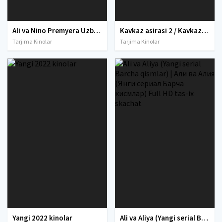
Ali va Nino Premyera Uzbek tilida O'zbekcha tarjima kino 2015 Full HD tas-ix skachat
Kavkaz asirasi 2 / Kavkaz asiri 2 Yangi versiyasi Uzbek tilida 2014 O'zbekcha tarjima kino Full HD skachat
Tarjima Kinolar
Tarjima Kinolar
Yangi 2022 kinolar
Ali va Aliya (Yangi serial Barcha qismlar) | Али ва Алия (Янги сериал Барча кисмлар) Full HD tas-ix skachat