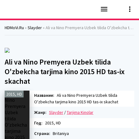
HDMoVi.Ru
»
Slayder
» Ali va Nino Premyera Uzbek tilida O'zbekcha tarjima kino 2015 HD tas-ix skachat
Ali va Nino Premyera Uzbek tilida
O'zbekcha tarjima kino 2015 HD tas-ix
skachat
2015, HD
Название:
Ali va Nino Premyera Uzbek tilida
O'zbekcha tarjima kino 2015 HD tas-ix skachat
Жанр:
Slayder
/
Tarjima Kinolar
Год:
2015, HD
Страна:
Britaniya