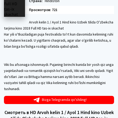
Страна:
Hindiston
Просмотров: 721
Arvoh kelin 1 / Ayol 1 Hind kino Uzbek tilida O'zbekcha
tarjima kino 2018 Full HD tas-ix skachat
Har yili o'tkaziladigan puja festivalida to'rt kun davomida kelinning ruhi
ko'chalarni kezadi. U yigitlarni chaqiradi, agar ular o'girilib ketishsa, u
bilan birga bo'lishga roziligi sifatida qabul qiladi.
Viki bu afsonaga ishonmaydi. Pujaning birinchi kunida bir yosh qiz unga
yaqinlashadi va romantik qiziqish ko'rsatadi, Viki uni sevib qoladi. Yigit
do'stlari Jan va Bittuga hamma narsani aytib beradi. Ikkinchisi
vaziyatni tahlil qiladi va qiz Vika kelinning ruhi bo'lishi mumkinligini
tushunadi.
Bizga Telegramda qo'shiling!
Смотреть в HD Arvoh kelin 1 / Ayol 1 Hind kino Uzbek