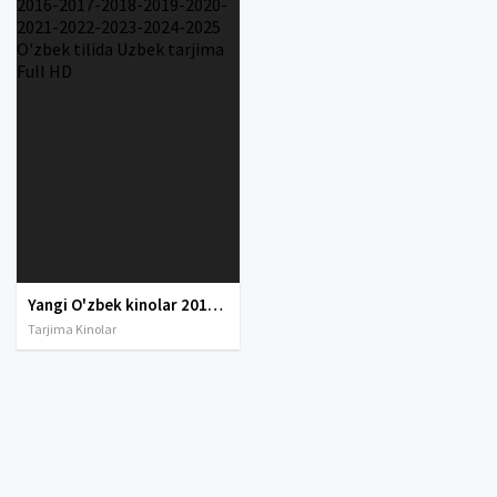
Yangi O'zbek kinolar 2010-2011-2012-2013-2014-2015-2016-2017-2018-2019-2020-2021-2022-2023-2024-2025 O'zbek tilida Uzbek tarjima Full HD
Tarjima Kinolar