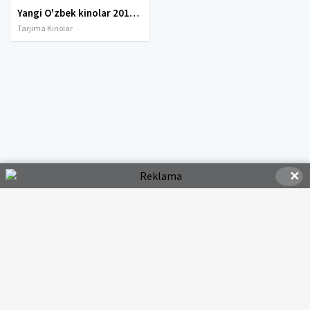
Yangi O'zbek kinolar 2010-2011-2012-2013-2014-2015-2016-2017-2018-2019-2020-2021-2022-2023-2024-2025 O'zbek tilida Uzbek tarjima Full HD
Tarjima Kinolar
✕
© 2020-2026 HDMOVI.RU, Права на фильмы принадлежат их авторам.
hdmovi@mail.ru
Все фильмы представлены только для ознакомления. Любой
фильм
будет удален
правообладателя.