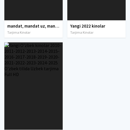
mandat, mandat uz, mandat dtm, mandat dtm uz, mandat 2021, mandat 2022, mandat uz 2021, dtm mandat 2021, mandat dtm uz 2021, mandat dtm 2022, mandat uz 2022, mandat dtm uz 2022, mandat natijalari, mandat uz natijalari, mandat test, mandat natijalari
Yangi 2022 kinolar
Tarjima Kinolar
Tarjima Kinolar