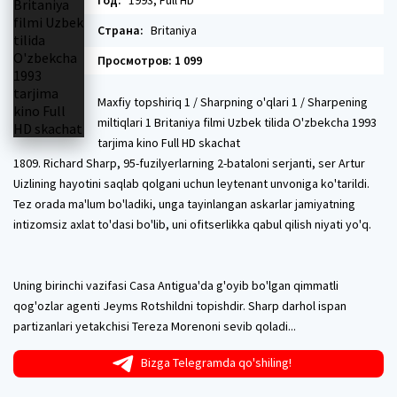
Год:
1993, Full HD
Страна:
Britaniya
Просмотров: 1 099
Maxfiy topshiriq 1 / Sharpning o'qlari 1 / Sharpening
miltiqlari 1 Britaniya filmi Uzbek tilida O'zbekcha 1993
tarjima kino Full HD skachat
1809. Richard Sharp, 95-fuzilyerlarning 2-bataloni serjanti, ser Artur
Uizlining hayotini saqlab qolgani uchun leytenant unvoniga ko'tarildi.
Tez orada ma'lum bo'ladiki, unga tayinlangan askarlar jamiyatning
intizomsiz axlat to'dasi bo'lib, uni ofitserlikka qabul qilish niyati yo'q.
Uning birinchi vazifasi Casa Antigua'da g'oyib bo'lgan qimmatli
qog'ozlar agenti Jeyms Rotshildni topishdir. Sharp darhol ispan
partizanlari yetakchisi Tereza Morenoni sevib qoladi...
Bizga Telegramda qo'shiling!