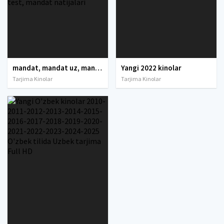
mandat, mandat uz, mandat dtm, mandat dtm uz, mandat 2021, mandat 2022, mandat uz 2021, dtm mandat 2021, mandat dtm uz 2021, mandat dtm 2022, mandat uz 2022, mandat dtm uz 2022, mandat natijalari, mandat uz natijalari, mandat test, mandat natijalari
Yangi 2022 kinolar
Tarjima Kinolar
Tarjima Kinolar