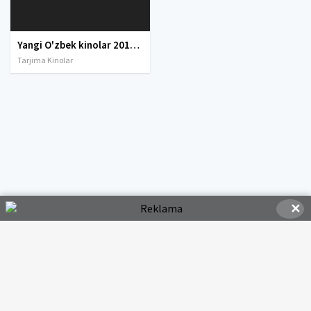
Yangi O'zbek kinolar 2010-2011-2012-2013-2014-2015-2016-2017-2018-2019-2020-2021-2022-2023-2024-2025 O'zbek tilida Uzbek tarjima Full HD
Tarjima Kinolar
✕
© 2020-2026 HDMOVI.RU, Права на фильмы принадлежат их авторам.
hdmovi@mail.ru