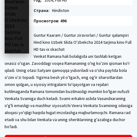
Год:
2024, Full HD
Страна:
Hindiston
Просмотров: 496
Guntur Kaaram / Guntur ziravorlari / Guntur qalampiri
Hind kino Uzbek tilida O'zbekcha 2024 tarjima kino Full
HD tas-ix skachat
Venkat Ramana hali bolaligida uni tashlab ketgan
onasiz o'sgan. Zavoddagi voqea Ramananing o'ng ko'zini qisman ko'r
qiladi. Uning otasi Satyam qamoqqa yuboriladi va o'sha paytda bola
o'zini o'zi topadi. Yigirma besh yil o'tgach, eng og'ir sharoitlardan
omon qolgan, u siyosiy intrigalarni to'qayotgan va rejalari
kutilmaganda Ramana tomonidan buzilmasligi mumkin bo'lgan nufuzli
Venkata Svamiga duch keladi. Svami erkakni aslida Vasundxaraning
o'g'li emasligi va mashhur siyosatchi Veera Venkata Svamining oilasiga
aloqasi yo'qligi haqida hujjat imzolashga majburlamoqchi. Ramana rad
etadi va shu bilan Venkata va uning sheriklarining g'azabiga duchor
bo'ladi.