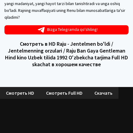
yangi madaniyat, yangi hayot tarzi bilan tanishtiradi va unga oshiq
bo'ladi. Rajning muvaffaqiyati uning Renu bilan munosabatlariga ta'sir
qiladimi?
Bizga Telegramda qo'shiling!
Смотреть в HD Raju - Jentelmen bo'ldi /
Jentelmenning orzulari / Raju Ban Gaya Gentleman
Hind kino Uzbek tilida 1992 O'zbekcha tarjima Full HD
skachat в хорошем качестве
Смотреть HD
Смотреть Full HD
Скачать