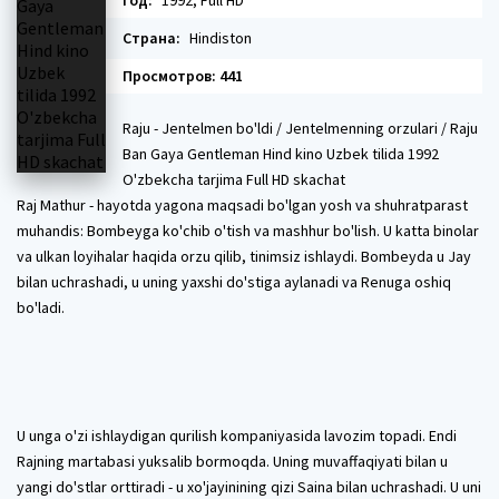
Год:
1992, Full HD
Страна:
Hindiston
Просмотров: 441
Raju - Jentelmen bo'ldi / Jentelmenning orzulari / Raju
Ban Gaya Gentleman Hind kino Uzbek tilida 1992
O'zbekcha tarjima Full HD skachat
Raj Mathur - hayotda yagona maqsadi bo'lgan yosh va shuhratparast
muhandis: Bombeyga ko'chib o'tish va mashhur bo'lish. U katta binolar
va ulkan loyihalar haqida orzu qilib, tinimsiz ishlaydi. Bombeyda u Jay
bilan uchrashadi, u uning yaxshi do'stiga aylanadi va Renuga oshiq
bo'ladi.
U unga o'zi ishlaydigan qurilish kompaniyasida lavozim topadi. ​​Endi
Rajning martabasi yuksalib bormoqda. Uning muvaffaqiyati bilan u
yangi do'stlar orttiradi - u xo'jayinining qizi Saina bilan uchrashadi. U uni