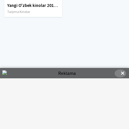
Yangi O'zbek kinolar 2010-2011-2012-2013-2014-2015-2016-2017-2018-2019-2020-2021-2022-2023-2024-2025 O'zbek tilida Uzbek tarjima Full HD
Tarjima Kinolar
✕
© 2020-2026 HDMOVI.RU, Права на фильмы принадлежат их авторам.
hdmovi@mail.ru
Все фильмы представлены только для ознакомления. Любой
фильм
будет удален
правообладателя.