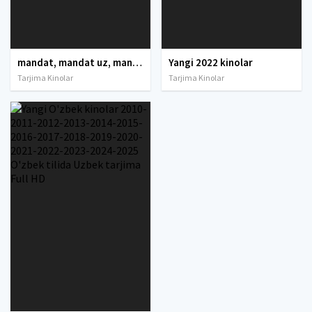
mandat, mandat uz, mandat dtm, mandat dtm uz, mandat 2021, mandat 2022, mandat uz 2021, dtm mandat 2021, mandat dtm uz 2021, mandat dtm 2022, mandat uz 2022, mandat dtm uz 2022, mandat natijalari, mandat uz natijalari, mandat test, mandat natijalari
Yangi 2022 kinolar
Tarjima Kinolar
Tarjima Kinolar