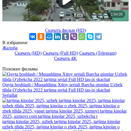
Скачать фильм (HD)
В избранное
Жалоба
Скачать (HD)
Скачать (Full HD)
Скачать (Telegram)
Скачать 4K
Похожие фильмы
Qayta boshlash / Muqaddima Xitoy seriali Barcha qismlar Uzbek
tilida O'zbekcha 2022 tarjima serial Full HD tas-ix skachat
Seriallar
tarjima kinolar 2025, uzbek tarjima kinolar 2025, tarjima kinolar
uzbek tilida 2025, tarjima kinolar o zbek 2025, tarjima kinolar o