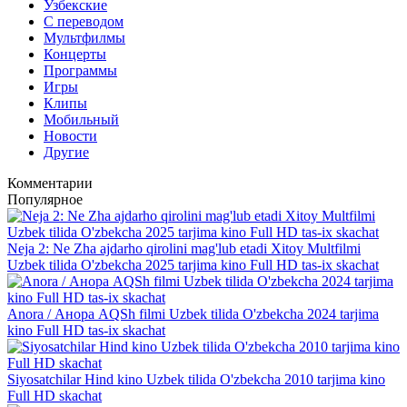
Узбекские
С переводом
Мультфилмы
Концерты
Программы
Игры
Клипы
Мобильный
Новости
Другие
Комментарии
Популярное
Neja 2: Ne Zha ajdarho qirolini mag'lub etadi Xitoy Multfilmi
Uzbek tilida O'zbekcha 2025 tarjima kino Full HD tas-ix skachat
Anora / Анора AQSh filmi Uzbek tilida O'zbekcha 2024 tarjima
kino Full HD tas-ix skachat
Siyosatchilar Hind kino Uzbek tilida O'zbekcha 2010 tarjima kino
Full HD skachat