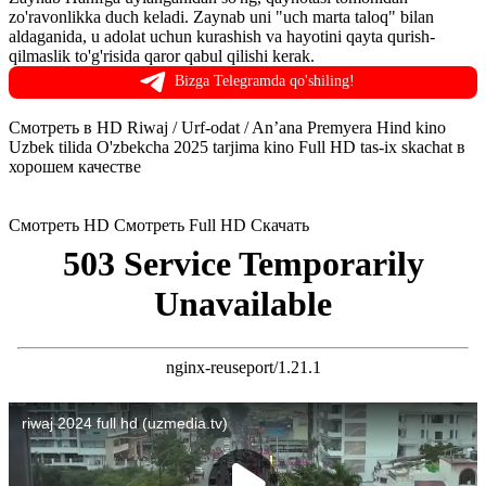
zo'ravonlikka duch keladi. Zaynab uni "uch marta taloq" bilan
aldaganida, u adolat uchun kurashish va hayotini qayta qurish-
qilmaslik to'g'risida qaror qabul qilishi kerak.
Bizga Telegramda qo'shiling!
Смотреть в HD Riwaj / Urf-odat / An’ana Premyera Hind kino
Uzbek tilida O'zbekcha 2025 tarjima kino Full HD tas-ix skachat в
хорошем качестве
Смотреть HD
Смотреть Full HD
Скачать