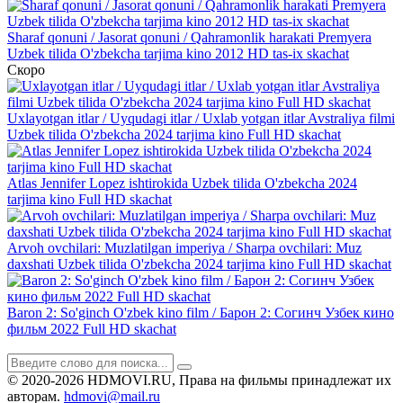
Sharaf qonuni / Jasorat qonuni / Qahramonlik harakati Premyera
Uzbek tilida O'zbekcha tarjima kino 2012 HD tas-ix skachat
Скоро
Uxlayotgan itlar / Uyqudagi itlar / Uxlab yotgan itlar Avstraliya filmi
Uzbek tilida O'zbekcha 2024 tarjima kino Full HD skachat
Atlas Jennifer Lopez ishtirokida Uzbek tilida O'zbekcha 2024
tarjima kino Full HD skachat
Arvoh ovchilari: Muzlatilgan imperiya / Sharpa ovchilari: Muz
daxshati Uzbek tilida O'zbekcha 2024 tarjima kino Full HD skachat
Baron 2: So'ginch O'zbek kino film / Барон 2: Согинч Узбек кино
фильм 2022 Full HD skachat
© 2020-2026 HDMOVI.RU, Права на фильмы принадлежат их
авторам.
hdmovi@mail.ru