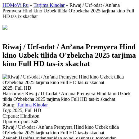
HDMoVi.Ru
»
Tarjima Kinolar
» Riwaj / Urf-odat / An’ana
Premyera Hind kino Uzbek tilida O'zbekcha 2025 tarjima kino Full
HD tas-ix skachat
Riwaj / Urf-odat / An’ana Premyera Hind
kino Uzbek tilida O'zbekcha 2025 tarjima
kino Full HD tas-ix skachat
2025, Full HD
Название:
Riwaj / Urf-odat / An’ana Premyera Hind kino Uzbek
tilida O'zbekcha 2025 tarjima kino Full HD tas-ix skachat
Жанр:
Tarjima Kinolar
Год:
2025, Full HD
Страна:
Hindiston
Просмотров: 348
Riwaj / Urf-odat / An’ana Premyera Hind kino Uzbek tilida
O'zbekcha 2025 tarjima kino Full HD tas-ix skachat
Zaynab Hanifga uylanganidan so'ng, qaynotasi tomonidan