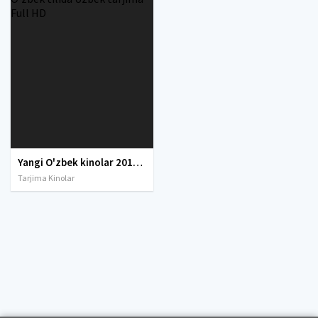
Yangi O'zbek kinolar 2010-2011-2012-2013-2014-2015-2016-2017-2018-2019-2020-2021-2022-2023-2024-2025 O'zbek tilida Uzbek tarjima Full HD
Tarjima Kinolar