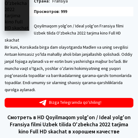
Страна:
Fransiya
Просмотров: 999
Qoyilmaqom yolg'on / Ideal yolg'on Fransiya filmi
Uzbek tilida O'zbekcha 2022 tarjima kino Full HD
skachat
Bir kuni, Korsikada birga dam olayotganda Madlen va uning sevgilisi
Antuan kimsasiz yo'lda mahalliy aholi bilan janjallashib qolishadi. Oddiy
janjal fojiaga aylanadi va er-xotin buni yashirishga majbur bo'ladi. Bir
muncha vaqt o'tgach, yoshlar o'zlarini hokimiyatning eng yuqori
pog'onasida topadilar va barrikadalarning qarama-qarshi tomonlarida
topadilar. Endi umumiy sir ularning shaxsiy qarama-qarshiliklarida
qurolga aylanadi.
Bizga Telegramda qo'shiling!
Смотреть в HD Qoyilmaqom yolg'on / Ideal yolg'on
Fransiya filmi Uzbek tilida O'zbekcha 2022 tarjima
kino Full HD skachat в хорошем качестве