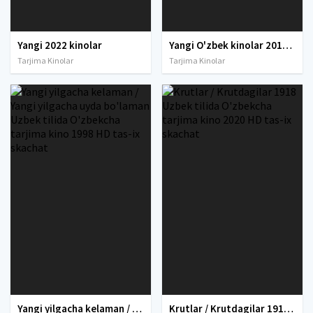
Yangi 2022 kinolar
Yangi O'zbek kinolar 2010-2011-2012-2013-2014-2015-2016-2017-2018-2019-2020-2021-2022-2023-2024-2025 O'zbek tilida Uzbek tarjima Full HD
Tarjima Kinolar
Tarjima Kinolar
Yangi yilgacha kelaman / Yangi yilgacha uyda bo'laman Uzbek tilida O'zbekcha tarjima kino 1998 HD tas-ix skachat
Krutlar / Krutdagilar 1918 Uzbek tilida O'zbekcha tarjima kino 2020 HD tas-ix skachat