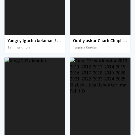
Yangi yilgacha kelaman / Yangi yilgacha uyda bo'laman Uzbek tilida 1998 O'zbekcha tarjima kino Full HD tas-ix skachat
Oddiy askar Charli Chaplinning Komediya Retro filmi Uzbek tilida O'zbekcha 1918 tarjima kino HD skachat
Tarjima Kinolar
Tarjima Kinolar