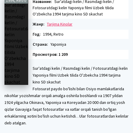
1994, Retro
Название:
Sur'atdagi kelin / Rasmdagi kelin /
Fotosuratdagi kelin Yaponiya filmi Uzbek tilida
O'zbekcha 1994 tarjima kino SD skachat
Жанр:
Tarjima Kinolar
Год:
1994, Retro
Страна:
Yaponiya
Просмотров: 1 209
Sur'atdagi kelin / Rasmdagi kelin / Fotosuratdagi kelin
Yaponiya filmi Uzbek tilida O'zbekcha 1994 tarjima
kino SD skachat
Fotosurat paydo bo'lishi bilan Osiyo mamlakatlarida
nikohlar yozishmalar orqali amalga oshirila boshlandi va 1907 yildan
1924 yilgacha Okinava, Yaponiya va Koreyadan 20 000 dan ortiq yosh
qizlar Gavayiga faqat fotosuratlar va xatlar orqali tanish bo'lgan
erkaklarning xotini bo'lish uchun ketishdi. . Ular fotosuratlardan kelinlar
deb atalgan.