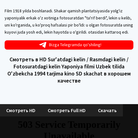
Film 1918 yilda boshlanadi. Shakar qamish plantatsiyasida yolg'iz
yaponiyalik erkak o'z xotiniga fotosuratdan "ta'rif berdi", lekin u kelib,
uni ko'rganida, u ko'proq hafsalasi pir bo'ldi: u olgan fotosuratda uning
kuyovi juda yosh edi, lekin hayotda u o'girildi. otasidan kattaroq edi.
Bizga Telegramda qo'shiling!
Смотреть в HD Sur'atdagi kelin / Rasmdagi kelin /
Fotosuratdagi kelin Yaponiya filmi Uzbek tilida
O'zbekcha 1994 tarjima kino SD skachat в хорошем
качестве
Смотреть HD
Смотреть Full HD
Скачать