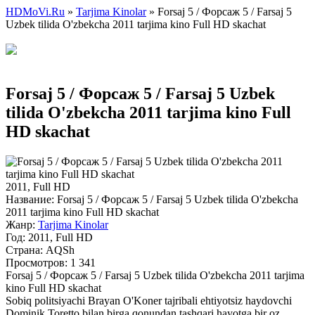
HDMoVi.Ru
»
Tarjima Kinolar
» Forsaj 5 / Форсаж 5 / Farsaj 5
Uzbek tilida O'zbekcha 2011 tarjima kino Full HD skachat
Forsaj 5 / Форсаж 5 / Farsaj 5 Uzbek
tilida O'zbekcha 2011 tarjima kino Full
HD skachat
2011, Full HD
Название:
Forsaj 5 / Форсаж 5 / Farsaj 5 Uzbek tilida O'zbekcha
2011 tarjima kino Full HD skachat
Жанр:
Tarjima Kinolar
Год:
2011, Full HD
Страна:
AQSh
Просмотров: 1 341
Forsaj 5 / Форсаж 5 / Farsaj 5 Uzbek tilida O'zbekcha 2011 tarjima
kino Full HD skachat
Sobiq politsiyachi Brayan O'Koner tajribali ehtiyotsiz haydovchi
Dominik Toretto bilan birga qonundan tashqari hayotga bir oz