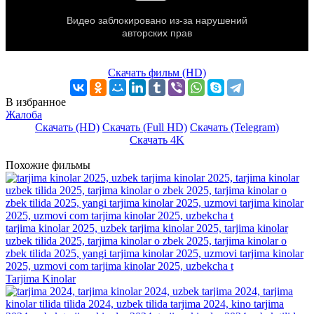
Скачать фильм (HD)
В избранное
Жалоба
Скачать (HD)
Скачать (Full HD)
Скачать (Telegram)
Скачать 4K
Похожие фильмы
tarjima kinolar 2025, uzbek tarjima kinolar 2025, tarjima kinolar
uzbek tilida 2025, tarjima kinolar o zbek 2025, tarjima kinolar o
zbek tilida 2025, yangi tarjima kinolar 2025, uzmovi tarjima kinolar
2025, uzmovi com tarjima kinolar 2025, uzbekcha t
Tarjima Kinolar