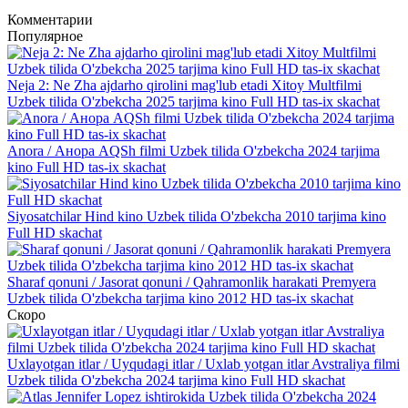
Комментарии
Популярное
Neja 2: Ne Zha ajdarho qirolini mag'lub etadi Xitoy Multfilmi
Uzbek tilida O'zbekcha 2025 tarjima kino Full HD tas-ix skachat
Anora / Анора AQSh filmi Uzbek tilida O'zbekcha 2024 tarjima
kino Full HD tas-ix skachat
Siyosatchilar Hind kino Uzbek tilida O'zbekcha 2010 tarjima kino
Full HD skachat
Sharaf qonuni / Jasorat qonuni / Qahramonlik harakati Premyera
Uzbek tilida O'zbekcha tarjima kino 2012 HD tas-ix skachat
Скоро
Uxlayotgan itlar / Uyqudagi itlar / Uxlab yotgan itlar Avstraliya filmi
Uzbek tilida O'zbekcha 2024 tarjima kino Full HD skachat