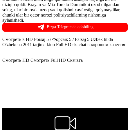
qiziqib qoldi. Brayan va Mia Toretto Dominikni ozod qilgandan
so'ng, ular bir joyda uzoq vaqt qolishni xavf ostiga qo'ymaydilar,
chunki ular bir qator norozi politsiyachilarning nishoniga
aylanishadi.
Bizga Telegramda qo'shiling!
Смотреть в HD Forsaj 5 / Форсаж 5 / Farsaj 5 Uzbek tilida
O'zbekcha 2011 tarjima kino Full HD skachat в хорошем качестве
Смотреть HD
Смотреть Full HD
Скачать