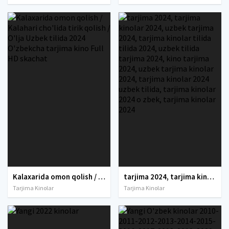
Kalaxarida omon qolish / Kalahari cho'lida tirik qolish / O'lja Uzbek tilida 2024 O'zbekcha tarjima kino Full HD skachat
tarjima 2024, tarjima kinolar 2024, uzbek tarjima 2024, tarjima kinolar tilida tilida 2024, uzbek tilida tarjima 2024, kino tarjima 2024, uzbek tarjima kinolar 2024, tarjima kinolar 2024 uzbek tilida, tarjima kinolar 2024 o zbek, tarjima kinolar 2024
Tarjima Kinolar
Tarjima Kinolar