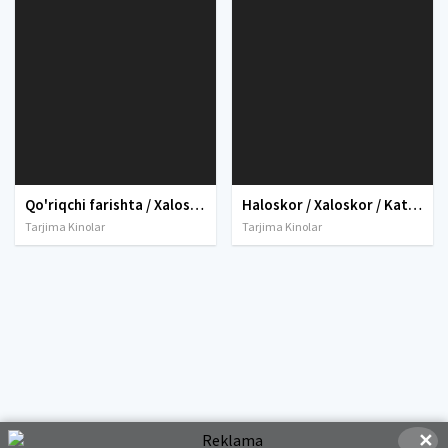
Qo'riqchi farishta / Xaloskor / Haloskor / Farishta qo'riqchisi Premyera Uzbek tilida O'zbekcha tarjima kino 2012 HD tas-ix skachat
Haloskor / Xaloskor / Katta O'yin Uzbek tilida O'zbekcha tarjima kino 2014 HD tas-ix skachat
Tarjima Kinolar
Tarjima Kinolar
✕