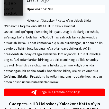
Страна:
AQSh
Просмотров: 936
Haloskor / Xaloskor / Katta o'yin Uzbek tilida
O'zbekcha tarjima kino 2014 Full HD tas-ix skachat
Oskari ismli qo'rqoq o'smirning hikoyasi. Ulug‘ bobolariga o‘xshab,
an’anaga ko‘ra, bola ham o‘tib bo‘lmas sahroda bir kecha-kunduz
o‘tkazishi kerak. Faqat kamon va o'q bilan qurollangan, u odam bo'lib
paydo bo'lishini belgilaydigan o'lja bilan qaytishi kerak. AQSh
prezidenti shunday o'ljaga aylanishini kim o'ylabdi! Butun dunyodagi
eng nufuzli odamlardan birining taqdiri o'smirning qo'lida shunday
tugaydi. Mushuk va sichqonning halokatli, ammo kulgili o'yinida
qatnashgan, bir necha soatlik boshlanish bilan, Oskari va Amerika
Qo'shma Shtatlari Prezidenti hayotlarining eng noodatiy kechasidan
omon qolish uchun birlashishlari kerak.
Bizga Telegramda qo'shiling!
Смотреть в HD Haloskor / Xaloskor / Katta o'yin