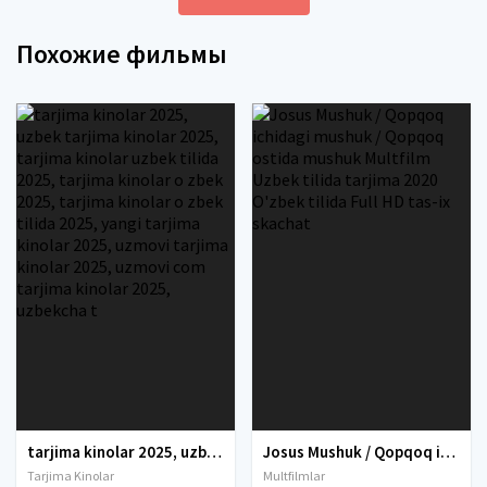
Похожие фильмы
tarjima kinolar 2025, uzbek tarjima kinolar 2025, tarjima kinolar uzbek tilida 2025, tarjima kinolar o zbek 2025, tarjima kinolar o zbek tilida 2025, yangi tarjima kinolar 2025, uzmovi tarjima kinolar 2025, uzmovi com tarjima kinolar 2025, uzbekcha t
Josus Mushuk / Qopqoq ichidagi mushuk / Qopqoq ostida mushuk Multfilm Uzbek tilida tarjima 2020 O'zbek tilida Full HD tas-ix skachat
Tarjima Kinolar
Multfilmlar