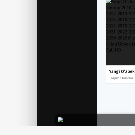
Tarjima Kinolar