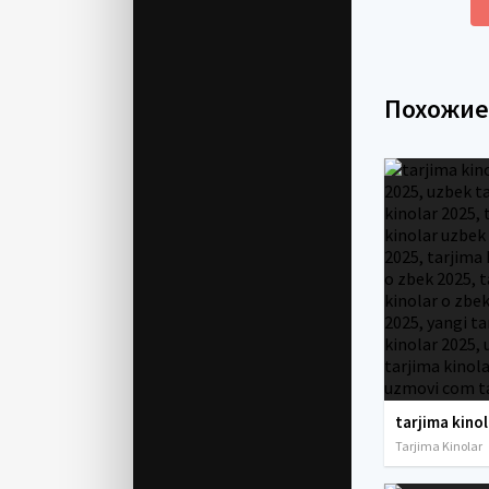
Похожи
Tarjima Kinolar