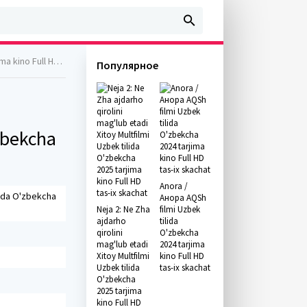
 Full HD skachat
Популярное
'zbekcha
Anora /
ilida O'zbekcha
Анора AQSh
Neja 2: Ne Zha
filmi Uzbek
ajdarho
tilida
qirolini
O'zbekcha
mag'lub etadi
2024 tarjima
Xitoy Multfilmi
kino Full HD
Uzbek tilida
tas-ix skachat
O'zbekcha
2025 tarjima
kino Full HD