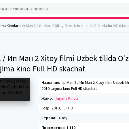
jima Kinolar
» Ip Man 2 / Ип Ман 2 Xitoy filmi Uzbek tilida O'zbekcha 2010 tarjima kino
 / Ип Ман 2 Xitoy filmi Uzbek tilida O
jima kino Full HD skachat
Название:
Ip Man 2 / Ип Ман 2 Xitoy filmi Uzbek t
2010 tarjima kino Full HD skachat
Жанр:
Tarjima Kinolar
Год:
2010, Full HD
Страна:
Xitoy
Просмотров: 1 110