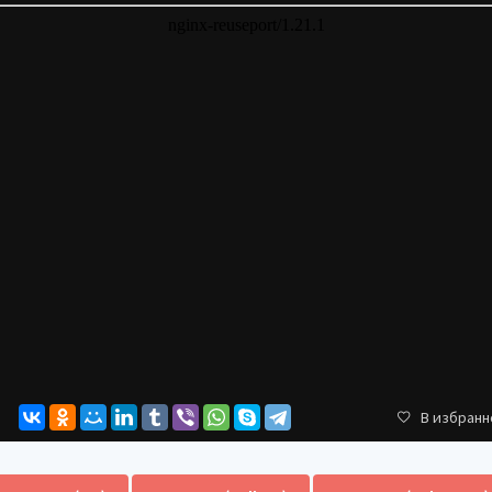
В избранн