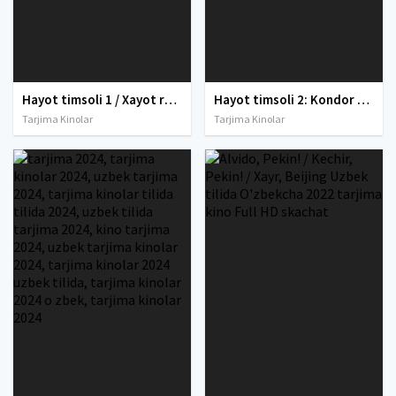
Hayot timsoli 1 / Xayot ramzi 1 Gongkong filmi Uzbek tilida O'zbekcha 1986 tarjima kino Full HD skachat
Hayot timsoli 2: Kondor operatsiyasi / Burj operatsiyasi 2 Gongkong filmi Uzbek tilida 1991 O'zbekcha tarjima kino Full HD skachat
Tarjima Kinolar
Tarjima Kinolar