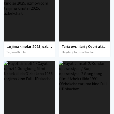
tarjima kinolar 2025, uzbek tarjima kinolar 2025, tarjima kinolar uzbek tilida 2025, tarjima kinolar o zbek 2025, tarjima kinolar o zbek tilida 2025, yangi tarjima kinolar 2025, uzmovi tarjima kinolar 2025, uzmovi com tarjima kinolar 2025, uzbekcha t
Tarix ovchilari / Osori atiqalar ovchilari / Antikvar firibgarlik Xitoy filmi Uzbek tilida 2021 O'zbekcha tarjima kino Full HD skachat
Tarjima Kinolar
Slayder / Tarjima Kinolar