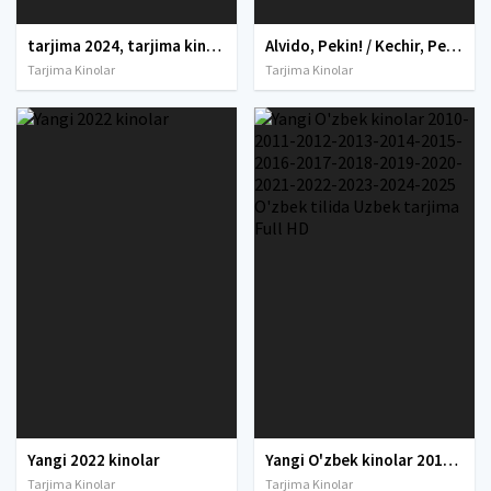
tarjima 2024, tarjima kinolar 2024, uzbek tarjima 2024, tarjima kinolar tilida tilida 2024, uzbek tilida tarjima 2024, kino tarjima 2024, uzbek tarjima kinolar 2024, tarjima kinolar 2024 uzbek tilida, tarjima kinolar 2024 o zbek, tarjima kinolar 2024
Alvido, Pekin! / Kechir, Pekin! / Xayr, Beijing Uzbek tilida O'zbekcha 2022 tarjima kino Full HD skachat
Tarjima Kinolar
Tarjima Kinolar
Yangi 2022 kinolar
Yangi O'zbek kinolar 2010-2011-2012-2013-2014-2015-2016-2017-2018-2019-2020-2021-2022-2023-2024-2025 O'zbek tilida Uzbek tarjima Full HD
Tarjima Kinolar
Tarjima Kinolar