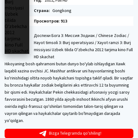
Год:
2012, Full HD
Страна:
Gongkong
Просмотров: 913
Доспехи Бога 3: Миссия Зодиак / Chinese Zodiac /
Hayot timsoli 3: Burj operatsiyasi / Xayot ramzi 3: Burj
missiyasi Uzbek tilida O'zbekcha 2012 tarjima kino Full
HD skachat
Hikoyaning bosh qahramoni butun dunyo bo'ylab ishlaydigan Xawk
laqabli xazina ovchisi JC. Mashhur antikvar uni hayvonlarning boshi
ko'rinishidagi oltita noyob haykalchani topishga taklif qiladi. Bir vaqtlar
bu bronza haykallar zodiak belgilarini aks ettiruvchi 12 ta buyumning
bir qismi edi. Haykalchalar Pekin chekkasidagi afsonaviy yozgi saroy
favvorasini bezatgan. 1860 yilda ajoyib inshoot Ikkinchi afyun urushi
oxirida ingliz-fransuz qo'shinlari tomonidan talon-taroj qilingan va
vayron qilingan va haykalchalar qaytarib bo'lmaydigan darajada
yo'qolgan.
Bizga Telegramda qo'shiling!