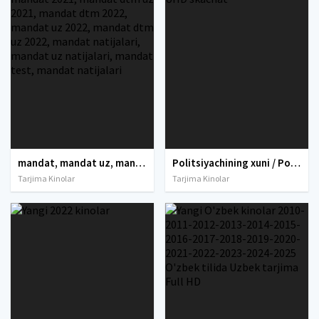
mandat, mandat uz, mandat dtm, mandat dtm uz, mandat 2021, mandat 2022, mandat uz 2021, dtm mandat 2021, mandat dtm uz 2021, mandat dtm 2022, mandat uz 2022, mandat dtm uz 2022, mandat natijalari, mandat uz natijalari, mandat test, mandat natijalari
Politsiyachining xuni / Politsiyachining qoni Koreya filmi Uzbek tilida O'zbekcha tarjima kino 2022 4K Ultra UHD skachat
Tarjima Kinolar
Tarjima Kinolar