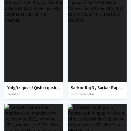
Yolg'iz qush / Qishki qush Koreya seriali Barcha qismlar Uzbek tilida O'zbekcha 2008 tarjima serial Full HD skachat
Sarkor Raj 3 / Sarkar Raj 3 / Саркар Радж 3 Hind kino Uzbek tilida O'zbekcha 2017 tarjima kino 4K Ultra UHD skachat
Seriallar
Tarjima Kinolar