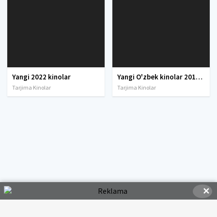
Yangi 2022 kinolar
Yangi O'zbek kinolar 2010-2011-2012-2013-2014-2015-2016-2017-2018-2019-2020-2021-2022-2023-2024-2025 O'zbek tilida Uzbek tarjima Full HD
Tarjima Kinolar
Tarjima Kinolar
✕