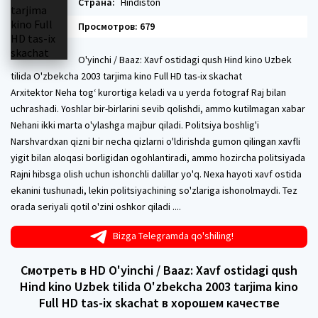
Страна:
Hindiston
Просмотров: 679
O'yinchi / Baaz: Xavf ostidagi qush Hind kino Uzbek
tilida O'zbekcha 2003 tarjima kino Full HD tas-ix skachat
Arxitektor Neha tog‘ kurortiga keladi va u yerda fotograf Raj bilan
uchrashadi. Yoshlar bir-birlarini sevib qolishdi, ammo kutilmagan xabar
Nehani ikki marta o'ylashga majbur qiladi. Politsiya boshlig'i
Narshvardxan qizni bir necha qizlarni o'ldirishda gumon qilingan xavfli
yigit bilan aloqasi borligidan ogohlantiradi, ammo hozircha politsiyada
Rajni hibsga olish uchun ishonchli dalillar yo'q. Nexa hayoti xavf ostida
ekanini tushunadi, lekin politsiyachining so'zlariga ishonolmaydi. Tez
orada seriyali qotil o'zini oshkor qiladi ....
Bizga Telegramda qo'shiling!
Смотреть в HD O'yinchi / Baaz: Xavf ostidagi qush
Hind kino Uzbek tilida O'zbekcha 2003 tarjima kino
Full HD tas-ix skachat в хорошем качестве