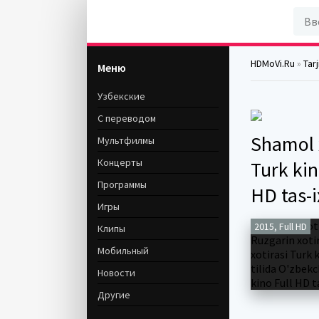
HDMoVi.Ru
»
Tar
Меню
Узбекские
С переводом
Shamol x
Мультфилмы
Концерты
Turk kin
Программы
HD tas-i
Игры
2015, Full HD
Клипы
Мобильный
Новости
Другие