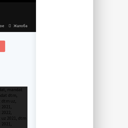
ное
Жалоба