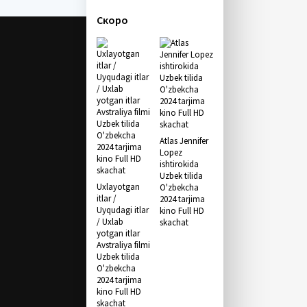
Скоро
Atlas Jennifer
Lopez
ishtirokida
Uzbek tilida
Uxlayotgan
O'zbekcha
itlar /
2024 tarjima
Uyqudagi itlar
kino Full HD
/ Uxlab
skachat
yotgan itlar
Avstraliya filmi
Uzbek tilida
O'zbekcha
2024 tarjima
kino Full HD
skachat