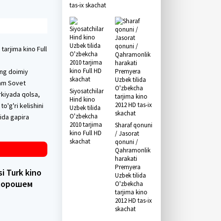
tas-ix skachat
tarjima kino Full
ing doimiy
dam Sovet
Siyosatchilar
rkiyada qolsa,
Hind kino
o'g'ri kelishini
Uzbek tilida
O'zbekcha
ida gapira
2010 tarjima
Sharaf qonuni
kino Full HD
/ Jasorat
skachat
qonuni /
Qahramonlik
harakati
Premyera
i Turk kino
Uzbek tilida
в хорошем
O'zbekcha
tarjima kino
2012 HD tas-ix
skachat