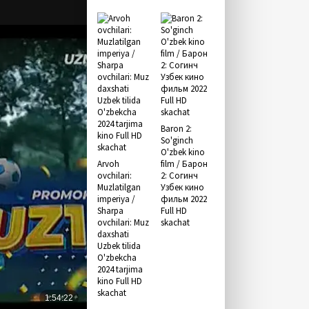
Baron 2:
So'ginch
O'zbek kino
Arvoh
film / Барон
ovchilari:
2: Согинч
Muzlatilgan
Узбек кино
imperiya /
фильм 2022
Sharpa
Full HD
ovchilari: Muz
skachat
daxshati
Uzbek tilida
O'zbekcha
2024 tarjima
kino Full HD
skachat