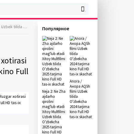
 Full HD tas-ix skachat
Популярное
 xotirasi
kino Full
Anora /
Анора AQSh
Neja 2: Ne Zha
filmi Uzbek
 Ruzgar xotirasi
ajdarho
tilida
qirolini
O'zbekcha
ull HD tas-ix
mag'lub etadi
2024 tarjima
Xitoy Multfilmi
kino Full HD
Uzbek tilida
tas-ix skachat
O'zbekcha
2025 tarjima
kino Full HD