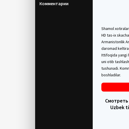
Комментарии
Shamol xotiralar
HD tas-ix skacha
Armanistonlik Ar
daromad keltirad
Ittifoqida yangi
uni otib tashlas
tushunadi. Kommu
boshladilar.
Смотреть в
Uzbek ti