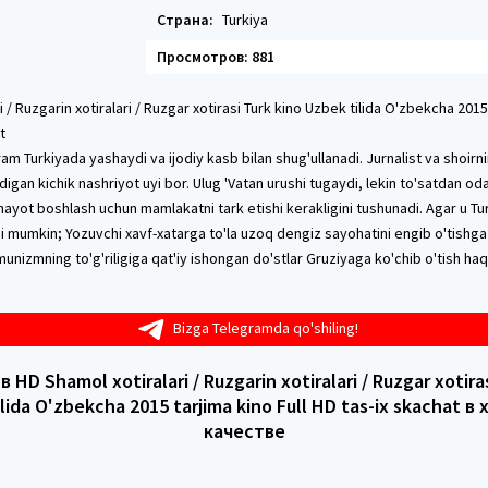
Страна:
Turkiya
Просмотров: 881
i / Ruzgarin xotiralari / Ruzgar xotirasi Turk kino Uzbek tilida O'zbekcha 2015 
t
am Turkiyada yashaydi va ijodiy kasb bilan shug'ullanadi. Jurnalist va shoirn
igan kichik nashriyot uyi bor. Ulug 'Vatan urushi tugaydi, lekin to'satdan o
 hayot boshlash uchun mamlakatni tark etishi kerakligini tushunadi. Agar u Tu
hi mumkin; Yozuvchi xavf-xatarga to'la uzoq dengiz sayohatini engib o'tishga t
nizmning to'g'riligiga qat'iy ishongan do'stlar Gruziyaga ko'chib o'tish haq
Bizga Telegramda qo'shiling!
 HD Shamol xotiralari / Ruzgarin xotiralari / Ruzgar xotiras
lida O'zbekcha 2015 tarjima kino Full HD tas-ix skachat 
качестве