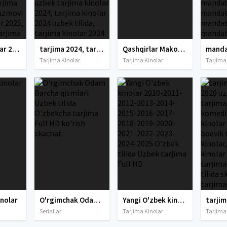
tarjima kinolar 2025, uzbek tarjima kinolar 2025, tarjima kinolar uzbek tilida 2025, tarjima kinolar o zbek 2025, tarjima kinolar o zbek tilida 2025, yangi tarjima kinolar 2025, uzmovi tarjima kinolar 2025, uzmovi com tarjima kinolar 2025, uzbekcha t
tarjima 2024, tarjima kinolar 2024, uzbek tarjima 2024, tarjima kinolar tilida tilida 2024, uzbek tilida tarjima 2024, kino tarjima 2024, uzbek tarjima kinolar 2024, tarjima kinolar 2024 uzbek tilida, tarjima kinolar 2024 o zbek, tarjima kinolar 2024
Qashqirlar Makoni: Vatan / Kurtlar Vadisi: Vatan Uzbek tilida O'zbekcha tarjima kino 2017 Full HD tas-ix skachat
Tarjima Kinolar
Tarjima Kinolar
Tarjima
inolar
O'rgimchak Odam Barcha qismlari Uzbek tilida O'zbekcha tarjima Full HD ko'rish skachat
Yangi O'zbek kinolar 2010-2011-2012-2013-2014-2015-2016-2017-2018-2019-2020-2021-2022-2023-2024-2025 O'zbek tilida Uzbek tarjima Full HD
Seriallar
Tarjima Kinolar
Tarjima