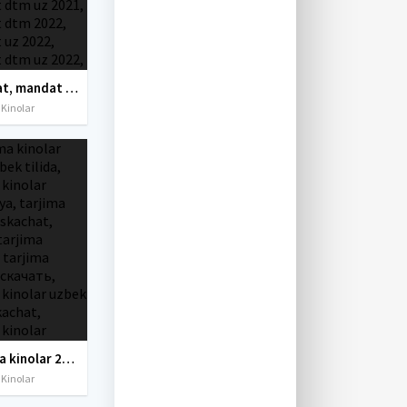
mandat, mandat uz, mandat dtm, mandat dtm uz, mandat 2021, mandat 2022, mandat uz 2021, dtm mandat 2021, mandat dtm uz 2021, mandat dtm 2022, mandat uz 2022, mandat dtm uz 2022, mandat natijalari, mandat uz natijalari, mandat test, mandat natijalari
 Kinolar
tarjima kinolar 2020 uzbek tilida, tarjima kinolar komediya, tarjima kinolar skachat, boevik tarjima kinolar, tarjima kinolar скачать, tarjima kinolar uzbek tilida skachat, tarjima kinolar saytlari, 7777.uz tarjima kinolar, tarjima kinolar skachat, t
 Kinolar