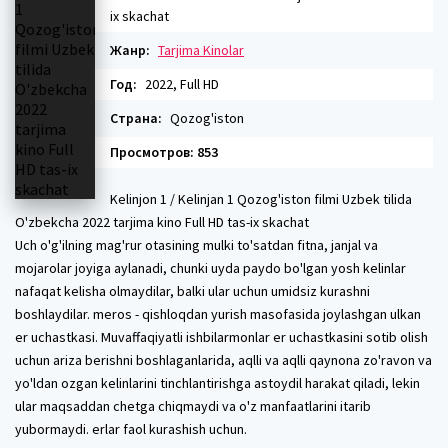
ix skachat
Жанр:
Tarjima Kinolar
Год:
2022, Full HD
Страна:
Qozog'iston
Просмотров: 853
Kelinjon 1 / Kelinjan 1 Qozog'iston filmi Uzbek tilida
O'zbekcha 2022 tarjima kino Full HD tas-ix skachat
Uch o'g'ilning mag'rur otasining mulki to'satdan fitna, janjal va
mojarolar joyiga aylanadi, chunki uyda paydo bo'lgan yosh kelinlar
nafaqat kelisha olmaydilar, balki ular uchun umidsiz kurashni
boshlaydilar. meros - qishloqdan yurish masofasida joylashgan ulkan
er uchastkasi. Muvaffaqiyatli ishbilarmonlar er uchastkasini sotib olish
uchun ariza berishni boshlaganlarida, aqlli va aqlli qaynona zo'ravon va
yo'ldan ozgan kelinlarini tinchlantirishga astoydil harakat qiladi, lekin
ular maqsaddan chetga chiqmaydi va o'z manfaatlarini itarib
yubormaydi. erlar faol kurashish uchun.