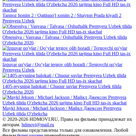
Tannoz honim 2 / Qattiqqo'l xonim 2 / Shayton Prada kiyadi 2
Premyera Uzbek
Obsessiya / Vasvasa / Talvasa / Oshuftalik Premyera Uzbek tilida
O'zbekcha 2026
Izquvar qo'ylar / Qo‘ylar tergov olib boradi / Tergovchi qo'ylar
Premyera Uzbek
1405-reysning halokati / Chuqur suvlar Premyera Uzbek tilida
O'zbekcha 2026
Maykl Jekson / Michael Jackson / Майкл Джексон Premyera
Uzbek tilida O'zbekcha
© 2020-2026 HDMOVI.RU, Права на фильмы принадлежат их
авторам.
hdmovi@mail.ru
Все фильмы представлены только для ознакомления. Любой
фильм
будет удален
правообладателя.