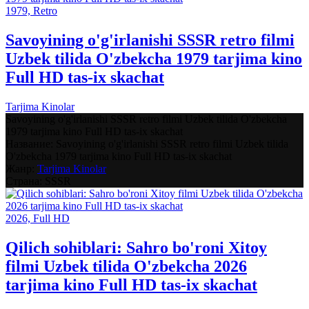
1979, Retro
Savoyining o'g'irlanishi SSSR retro filmi
Uzbek tilida O'zbekcha 1979 tarjima kino
Full HD tas-ix skachat
Tarjima Kinolar
Savoyining o'g'irlanishi SSSR retro filmi Uzbek tilida O'zbekcha
1979 tarjima kino Full HD tas-ix skachat
Название:
Savoyining o'g'irlanishi SSSR retro filmi Uzbek tilida
O'zbekcha 1979 tarjima kino Full HD tas-ix skachat
Жанр:
Tarjima Kinolar
Страна:
SSSR
2026, Full HD
Qilich sohiblari: Sahro bo'roni Xitoy
filmi Uzbek tilida O'zbekcha 2026
tarjima kino Full HD tas-ix skachat