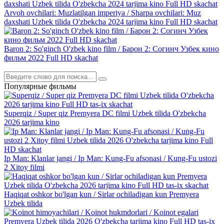
Arvoh ovchilari: Muzlatilgan imperiya / Sharpa ovchilari: Muz
daxshati Uzbek tilida O'zbekcha 2024 tarjima kino Full HD skachat
Baron 2: So'ginch O'zbek kino film / Барон 2: Согинч Узбек кино
фильм 2022 Full HD skachat
Популярные фильмы
Superqiz / Super qiz Premyera DC filmi Uzbek tilida O'zbekcha
2026 tarjima kino
Ip Man: Klanlar jangi / Ip Man: Kung-Fu afsonasi / Kung-Fu ustozi
2 Xitoy filmi
Haqiqat oshkor bo'lgan kun / Sirlar ochiladigan kun Premyera
Uzbek tilida