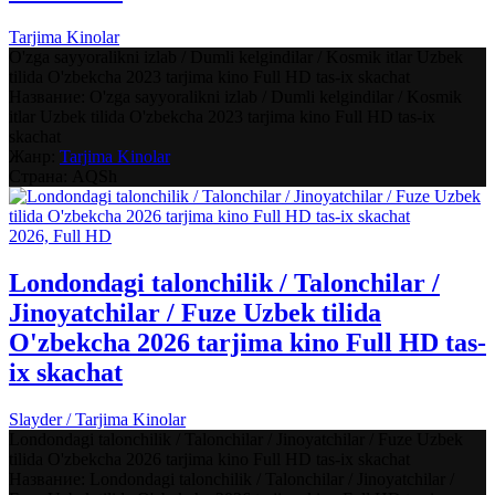
Tarjima Kinolar
O'zga sayyoralikni izlab / Dumli kelgindilar / Kosmik itlar Uzbek
tilida O'zbekcha 2023 tarjima kino Full HD tas-ix skachat
Название:
O'zga sayyoralikni izlab / Dumli kelgindilar / Kosmik
itlar Uzbek tilida O'zbekcha 2023 tarjima kino Full HD tas-ix
skachat
Жанр:
Tarjima Kinolar
Страна:
AQSh
2026, Full HD
Londondagi talonchilik / Talonchilar /
Jinoyatchilar / Fuze Uzbek tilida
O'zbekcha 2026 tarjima kino Full HD tas-
ix skachat
Slayder / Tarjima Kinolar
Londondagi talonchilik / Talonchilar / Jinoyatchilar / Fuze Uzbek
tilida O'zbekcha 2026 tarjima kino Full HD tas-ix skachat
Название:
Londondagi talonchilik / Talonchilar / Jinoyatchilar /