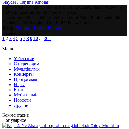
Slayder / Tarjima Kinolar
Qilich sohiblari: Sahro bo'roni Xitoy filmi Uzbek tilida O'zbekcha
2026 tarjima kino Full HD tas-ix skachat
Название:
Qilich sohiblari: Sahro bo'roni Xitoy filmi Uzbek tilida
O'zbekcha 2026 tarjima kino Full HD tas-ix skachat
Жанр:
Slayder
/
Tarjima Kinolar
Страна:
Xitoy
1
2
3
4
5
6
7
8
9
10
...
365
Меню
Узбекские
С переводом
Мультфилмы
Концерты
Программы
Игры
Клипы
Мобильный
Новости
Другие
Комментарии
Популярное