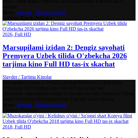
Fuze Uzbek tilida O'zbekcha 2026 tarjima kino Full HD tas-ix
skachat
Жанр:
Slayder
/
Tarjima Kinolar
Страна:
Buyuk Britaniya
2026, Full HD
Marsupilami izidan 2: Dengiz sayohati
Premyera Uzbek tilida O'zbekcha 2026
tarjima kino Full HD tas-ix skachat
Slayder / Tarjima Kinolar
Marsupilami izidan 2: Dengiz sayohati Premyera Uzbek tilida
O'zbekcha 2026 tarjima kino Full HD tas-ix skachat
Название:
Marsupilami izidan 2: Dengiz sayohati Premyera Uzbek
tilida O'zbekcha 2026 tarjima kino Full HD tas-ix skachat
Жанр:
Slayder
/
Tarjima Kinolar
Страна:
Fransiya
2018, Full HD