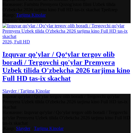
Название:
Farishta Premyera Qozog'iston filmi Uzbek tilida
O'zbekcha 2026 tarjima kino Full HD tas-ix skachat Трейлер
Жанр:
Tarjima Kinolar
Страна:
Qozog'iston
2026, Full HD
Izquvar qo'ylar / Qo‘ylar tergov olib
boradi / Tergovchi qo'ylar Premyera
Uzbek tilida O'zbekcha 2026 tarjima kino
Full HD tas-ix skachat
Slayder / Tarjima Kinolar
Izquvar qo'ylar / Qo‘ylar tergov olib boradi / Tergovchi qo'ylar
Premyera Uzbek tilida O'zbekcha 2026 tarjima kino Full HD tas-ix
skachat
Название:
Izquvar qo'ylar / Qo‘ylar tergov olib boradi / Tergovchi
qo'ylar Premyera Uzbek tilida O'zbekcha 2026 tarjima kino Full HD
tas-ix skachat
Жанр:
Slayder
/
Tarjima Kinolar