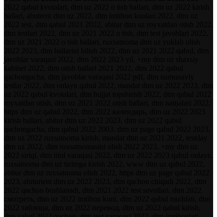
2022 qabul kvotalari, dtm uz 2022 o tish ballari, dtm uz 2022 kirish
ballari, abutrent dtm uz 2022, dtm imtihon kunlari 2022, dtm uz
2022 test, dtm qabul 2021 2022, abitur dtm uz royxatdan otish 2022,
dtm testlari 2022, dtm uz 2021 2022 o tish, dtm test javoblari 2022,
dtm uz 2021 2022 o tish ballari, ruxsatnoma dtm uz yuklab olish
2022 2023, dtm ballarini bilish 2022, dtm uz 2021 2022 qabul, dtm
javoblar varaqasi 2022, dtm 2022 2023 yil, +my dtm uz shaxsiy
kabinet 2022, dtm otish ballari 2021 2022, dtm 2022 qabul
qachongacha, dtm javoblar varaqasi 2022 pdf, dtm namunaviy
testlar 2022, dtm onlayn qabul 2022, mandat dtm uz 2022 2023, dtm
uz 2022 qabul kvotalari, dtm hujjat topshirish 2022, dtm qabul 2022
royxatdan otish, dtm uz 2021 2022 otish ballari, dtm natijalari 2022,
https dtm uz qabul 2022, dtm 2022 календарь, dtm uz 2022 2023
kirish ballari, abitur dtm uz 2022 2023, dtm uz 2022 qabul
qachongacha, dtm qabul 2022 2003, dtm uz page qabul 2022 2023,
dtm uz 2022 ruxsatnoma kirish, mandat dtm uz 2021 2022, testday
dtm uz 2022, dtm ruxsatnomasini olish 2022 2023, +my dtm uz
2022 sirtqi, dtm titul varaqasi 2022, dtm uz 2022 2023 qabul onlayn,
ruxsatnoma dtm uz tizimga kirish 2022, www dtm uz qabul 2022,
abitur dtm uz ruxsatnoma olish 2022, https dtm uz page qabul 2022
2023, abiturient dtm uz 2022 2023, dtm qachon chiqadi 2022, dtm
2022 qachon boshlanadi, dtm 2021 2022 test savollari, dtm 2022
смотреть, dtm uz 2022 imtihon kuni, dtm 2022 qabul muddati, dtm
2022 таблица, dtm uz 2022 перевод, dtm uz 2022 qabul kirish,
dtm qabul 2022 qachon, dtm test varaqasi 2022, dtm imtihonlari