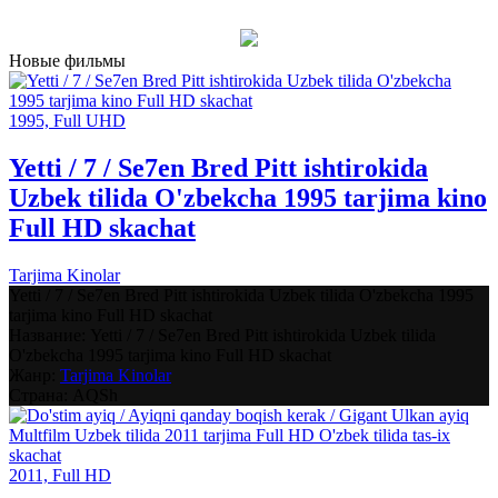
Новые фильмы
1995, Full UHD
Yetti / 7 / Se7en Bred Pitt ishtirokida
Uzbek tilida O'zbekcha 1995 tarjima kino
Full HD skachat
Tarjima Kinolar
Yetti / 7 / Se7en Bred Pitt ishtirokida Uzbek tilida O'zbekcha 1995
tarjima kino Full HD skachat
Название:
Yetti / 7 / Se7en Bred Pitt ishtirokida Uzbek tilida
O'zbekcha 1995 tarjima kino Full HD skachat
Жанр:
Tarjima Kinolar
Страна:
AQSh
2011, Full HD