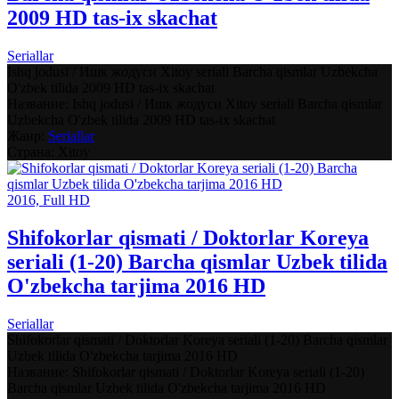
2009 HD tas-ix skachat
Seriallar
Ishq jodusi / Ишк жодуси Xitoy seriali Barcha qismlar Uzbekcha
O'zbek tilida 2009 HD tas-ix skachat
Название:
Ishq jodusi / Ишк жодуси Xitoy seriali Barcha qismlar
Uzbekcha O'zbek tilida 2009 HD tas-ix skachat
Жанр:
Seriallar
Страна:
Xitoy
2016, Full HD
Shifokorlar qismati / Doktorlar Koreya
seriali (1-20) Barcha qismlar Uzbek tilida
O'zbekcha tarjima 2016 HD
Seriallar
Shifokorlar qismati / Doktorlar Koreya seriali (1-20) Barcha qismlar
Uzbek tilida O'zbekcha tarjima 2016 HD
Название:
Shifokorlar qismati / Doktorlar Koreya seriali (1-20)
Barcha qismlar Uzbek tilida O'zbekcha tarjima 2016 HD