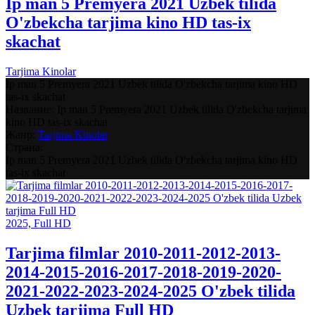
Ip man 5 Premyera 2021 Uzbek tilida
O'zbekcha tarjima kino HD tas-ix
skachat
Tarjima Kinolar
Ip man 5 Premyera 2021 Uzbek tilida O'zbekcha tarjima kino HD
tas-ix skachat
Название:
Ip man 5 Premyera 2021 Uzbek tilida O'zbekcha tarjima
kino HD tas-ix skachat
Жанр:
Tarjima Kinolar
Страна:
Ip man 5 Premyera 2021 Uzbek tilida O'zbekcha tarjima kino HD
tas-ix skachat
2025, Full HD
Tarjima filmlar 2010-2011-2012-2013-
2014-2015-2016-2017-2018-2019-2020-
2021-2022-2023-2024-2025 O'zbek tilida
Uzbek tarjima Full HD