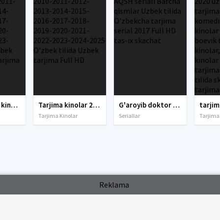
Yangi O'zbek kinolar 2010-2011-2012-2013-2014-2015-2016-2017-2018-2019-2020-2021-2022-2023-2024-2025 O'zbek tilida Uzbek tarjima Full HD
Tarjima kinolar 2010-2011-2012-2013-2014-2015-2016-2017-2018-2019-2020-2021-2022-2023-2024-2025 O'zbek tilida Uzbek tarjima Full HD
G'aroyib doktor AQSH seriali Barcha qismlar Uzbek tilida O'zbekcha tarjima serial 2017 Full HD tas-ix skachat
Tarjima Kinolar
Seriallar
Tarjima