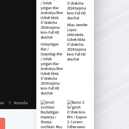
Atlas Jennifer
Lopez
ishtirokida
Uzbek tilida
Uxlayotgan
O'zbekcha
itlar /
2024 tarjima
Uyqudagi itlar
kino Full HD
/ Uxlab
skachat
yotgan itlar
Avstraliya filmi
Uzbek tilida
O'zbekcha
2024 tarjima
kino Full HD
skachat
ное
Жалоба