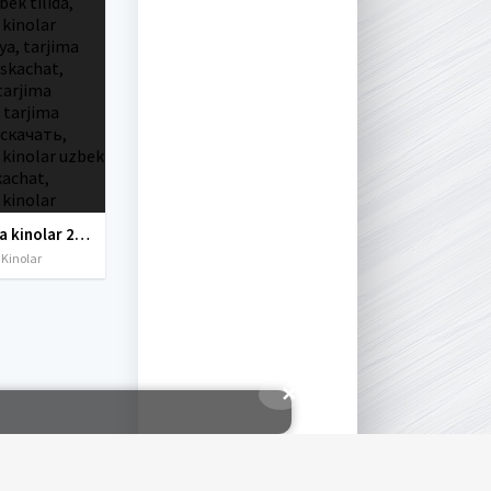
tarjima kinolar 2020 uzbek tilida, tarjima kinolar komediya, tarjima kinolar skachat, boevik tarjima kinolar, tarjima kinolar скачать, tarjima kinolar uzbek tilida skachat, tarjima kinolar saytlari, 7777.uz tarjima kinolar, tarjima kinolar skachat, t
 Kinolar
✕