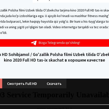
zallik Polsha filmi Uzbek tilida O'zbekcha tarjima kino 2020 Full HD tas-ix sk
mda juda ko'p izdoshlariga ega. U ajoyib ko'rinadi va mashhur fitness mashg'u
tda butparast, lekin haqiqiy hayotda qiz yolg'iz. Bir kuni u his-tuyg'ularga to'
di va uning yigiti yo'qligini tan oladi. Video internetga tarqaldi va tez orada 
o'ldi.
Bizga Telegramda qo'shiling!
HD Sohibjamol / Go'zallik Polsha filmi Uzbek tilida O'zbe
kino 2020 Full HD tas-ix skachat в хорошем качестве
Смотреть Full HD
Скачать