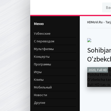
HDMoVi.Ru
»
Tar
Меню
Узбекские
С переводом
Sohibjam
Мультфилмы
Концерты
O'zbekch
Программы
2020, Full HD
Игры
Клипы
Мобильный
Новости
Другие