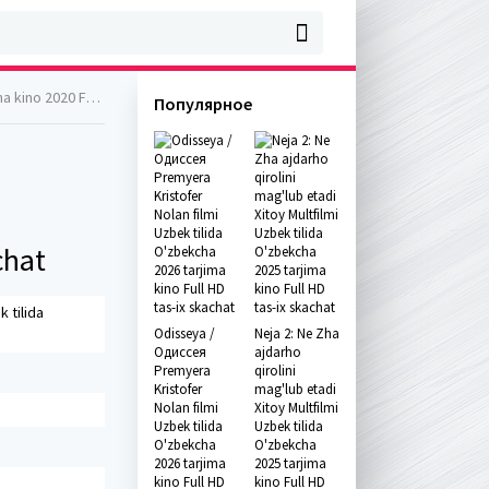
 HD tas-ix skachat
Популярное
chat
k tilida
Odisseya /
Neja 2: Ne Zha
Одиссея
ajdarho
Premyera
qirolini
Kristofer
mag'lub etadi
Nolan filmi
Xitoy Multfilmi
Uzbek tilida
Uzbek tilida
O'zbekcha
O'zbekcha
2026 tarjima
2025 tarjima
kino Full HD
kino Full HD