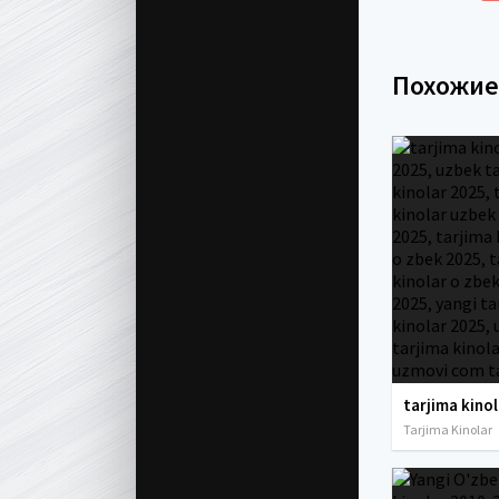
Похожи
Tarjima Kinolar